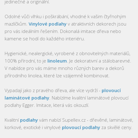
jedinečné a originální.
Odolné vůči vlhku i poškrábání, vhodné k vašim čtyřnohým
mazlíčkům.
Vinylové podlahy
v atraktivních dekorech jsou
pro vás ideálním řešením. Dokonalá imitace dřeva nebo
kamene se hodí do každého interiéru.
Hygienické, nealergické, vyrobené z obnovitelných materiálů,
100% přírodní, to je
linoleum
. Je dekorativní a stálobarevné.
V nabídce pro vás máme mnoho různých barev a dekorů
přírodního linolea, které lze vzájemně kombinovat.
Vypadají jako z pravého dřeva, ale více vydrží -
plovoucí
laminátové podlahy
. Nabízíme kvalitní laminátové plovoucí
podlahy Egger. Imitace, která vás okouzlí.
Kvalitní
podlahy
vám nabízí Supellex.cz - dřevěné, laminátové,
korkové, exotické i vinylové
plovoucí podlahy
za skvělé ceny.