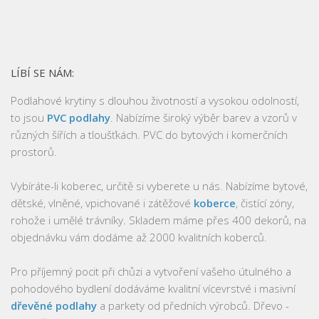
LÍBÍ SE NÁM:
Podlahové krytiny s dlouhou životností a vysokou odolností,
to jsou
PVC podlahy
. Nabízíme široký výběr barev a vzorů v
různých šířích a tloušťkách. PVC do bytových i komerčních
prostorů.
Vybíráte-li koberec, určitě si vyberete u nás. Nabízíme bytové,
dětské, vlněné, vpichované i zátěžové
koberce
, čistící zóny,
rohože i umělé trávníky. Skladem máme přes 400 dekorů, na
objednávku vám dodáme až 2000 kvalitních koberců.
Pro příjemný pocit při chůzi a vytvoření vašeho útulného a
pohodového bydlení dodáváme kvalitní vícevrstvé i masivní
dřevěné podlahy
a parkety od předních výrobců. Dřevo -