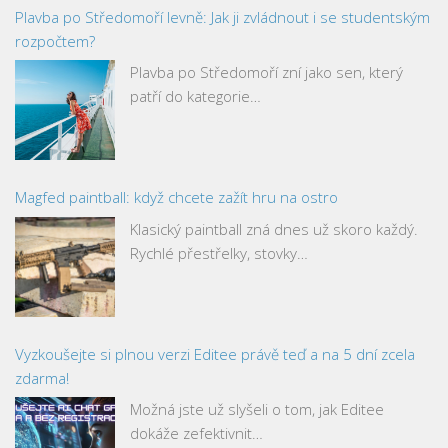
Plavba po Středomoří levně: Jak ji zvládnout i se studentským
rozpočtem?
Plavba po Středomoří zní jako sen, který
patří do kategorie…
Magfed paintball: když chcete zažít hru na ostro
Klasický paintball zná dnes už skoro každý.
Rychlé přestřelky, stovky…
Vyzkoušejte si plnou verzi Editee právě teď a na 5 dní zcela
zdarma!
Možná jste už slyšeli o tom, jak Editee
dokáže zefektivnit…