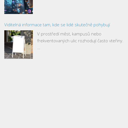
Viditelná informace tam, kde se lidé skutečně pohybují
V prostředí měst, kampusů nebo
frekventovaných ulic rozhodují často vteřiny.
…