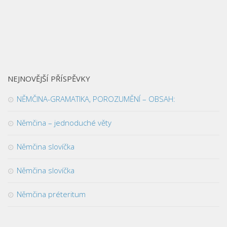
NEJNOVĚJŠÍ PŘÍSPĚVKY
NĚMČINA-GRAMATIKA, POROZUMĚNÍ – OBSAH:
Němčina – jednoduché věty
Němčina slovíčka
Němčina slovíčka
Němčina préteritum