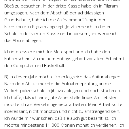
Psychologie a Sociologie
Bíteš zu besuchen. In der dritte Klasse habe ich in Pilgram
umgezogen. Nach dem Abschluß der achtklassigen
Společenské vědy
Grundschule, habe ich die Aufnahmeprüfung in der
Technika
Fachschule in Pilgram abgelegt. Jetzt lerne ich in dieser
Schule in der vierten Klasse und in diesem Jahr werde ich
Účetnictví
das Abitur ablegen.
Zdravotnictví
Ich interessiere mich für Motosport und ich habe den
Zeměpis
Führerschein. Zu meinem Hobbys gehört vor allem Arbeit mit
Novinky
demCompiuter und Basketball.
B) In diesem Jahr möchte ich erfolgreich das Abitur ablegen.
Nach dem Abitur möchte die Aufnahmeprüfung an die
Verkehrpolizeischule in Jihlava ablegen und noch studieren.
Ich hoffe, daß ich eine gute Arbeitstelle finde. Am liebsten
möchte ich als Verkehringenieur arbeiten. Mein Arbeit sollte
interessant, nicht monoton und nicht zu anstrengend sein.
Ich würde mir wünschen, daß sie auch gut bezahlt ist. Ich
möchte mindestens 11 000 Kronen monatlich verdienen. Ich