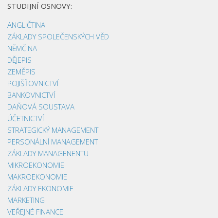
STUDIJNÍ OSNOVY:
ANGLIČTINA
ZÁKLADY SPOLEČENSKÝCH VĚD
NĚMČINA
DĚJEPIS
ZEMĚPIS
POJIŠŤOVNICTVÍ
BANKOVNICTVÍ
DAŇOVÁ SOUSTAVA
ÚČETNICTVÍ
STRATEGICKÝ MANAGEMENT
PERSONÁLNÍ MANAGEMENT
ZÁKLADY MANAGENENTU
MIKROEKONOMIE
MAKROEKONOMIE
ZÁKLADY EKONOMIE
MARKETING
VEŘEJNÉ FINANCE