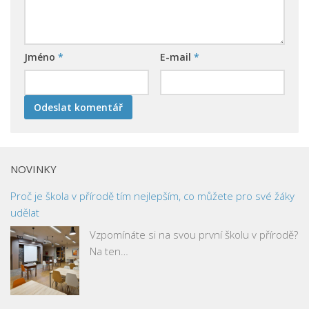
Jméno
*
E-mail
*
NOVINKY
Proč je škola v přírodě tím nejlepším, co můžete pro své žáky
udělat
Vzpomínáte si na svou první školu v přírodě?
Na ten…