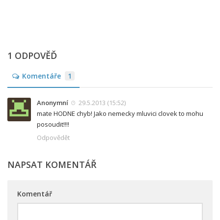
1 ODPOVĚĎ
Komentáře
1
Anonymní
29.5.2013 (15:52)
mate HODNE chyb! Jako nemecky mluvici clovek to mohu
posoudit!!!!
Odpovědět
NAPSAT KOMENTÁŘ
Komentář