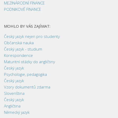
MEZINÁRODNÍ FINANCE
PODNIKOVÉ FINANCE
MOHLO BY VÁS ZAJÍMAT:
Český jazyk nejen pro studenty
Občanská nauka
Český jazyk - studium
Korespondence
Maturitní otázky do angličtiny
Český jazyk
Psychologie, pedagogika
Český jazyk
Vzory dokumentů zdarma
Slovenština
Český jazyk
Angličtina
Německý jazyk