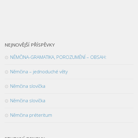
NEJNOVĚJŠÍ PŘÍSPĚVKY
NĚMČINA-GRAMATIKA, POROZUMĚNÍ – OBSAH:
Němčina – jednoduché věty
Němčina slovíčka
Němčina slovíčka
Němčina préteritum