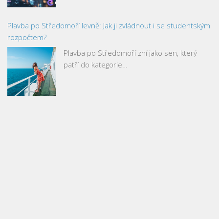
Plavba po Středomoří levně: Jak ji zvládnout i se studentským
rozpočtem?
Plavba po Středomoří zní jako sen, který
patří do kategorie…