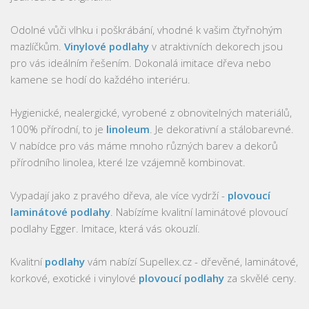
Odolné vůči vlhku i poškrábání, vhodné k vašim čtyřnohým
mazlíčkům.
Vinylové podlahy
v atraktivních dekorech jsou
pro vás ideálním řešením. Dokonalá imitace dřeva nebo
kamene se hodí do každého interiéru.
Hygienické, nealergické, vyrobené z obnovitelných materiálů,
100% přírodní, to je
linoleum
. Je dekorativní a stálobarevné.
V nabídce pro vás máme mnoho různých barev a dekorů
přírodního linolea, které lze vzájemně kombinovat.
Vypadají jako z pravého dřeva, ale více vydrží -
plovoucí
laminátové podlahy
. Nabízíme kvalitní laminátové plovoucí
podlahy Egger. Imitace, která vás okouzlí.
Kvalitní
podlahy
vám nabízí Supellex.cz - dřevěné, laminátové,
korkové, exotické i vinylové
plovoucí podlahy
za skvělé ceny.