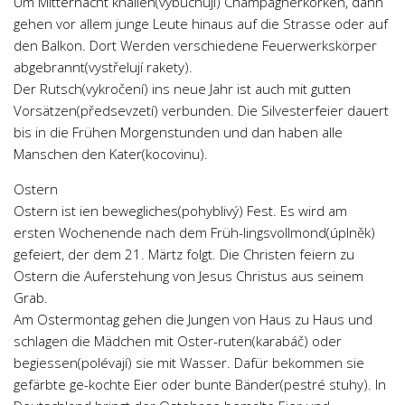
Um Mitternacht knallen(vybuchují) Champagnerkorken, dann
gehen vor allem junge Leute hinaus auf die Strasse oder auf
den Balkon. Dort Werden verschiedene Feuerwerkskörper
abgebrannt(vystřelují rakety).
Der Rutsch(vykročení) ins neue Jahr ist auch mit gutten
Vorsätzen(předsevzetí) verbunden. Die Silvesterfeier dauert
bis in die Frühen Morgenstunden und dan haben alle
Manschen den Kater(kocovinu).
Ostern
Ostern ist ien bewegliches(pohyblivý) Fest. Es wird am
ersten Wochenende nach dem Früh-lingsvollmond(úplněk)
gefeiert, der dem 21. Märtz folgt. Die Christen feiern zu
Ostern die Auferstehung von Jesus Christus aus seinem
Grab.
Am Ostermontag gehen die Jungen von Haus zu Haus und
schlagen die Mädchen mit Oster-ruten(karabáč) oder
begiessen(polévají) sie mit Wasser. Dafür bekommen sie
gefärbte ge-kochte Eier oder bunte Bänder(pestré stuhy). In