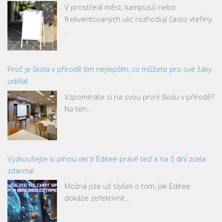
V prostředí měst, kampusů nebo
frekventovaných ulic rozhodují často vteřiny.
…
Proč je škola v přírodě tím nejlepším, co můžete pro své žáky
udělat
Vzpomínáte si na svou první školu v přírodě?
Na ten…
Vyzkoušejte si plnou verzi Editee právě teď a na 5 dní zcela
zdarma!
Možná jste už slyšeli o tom, jak Editee
dokáže zefektivnit…