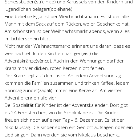
Schiessbuden(střelnice) und Karussels von den Kindern und
Psychologie a Sociologie
Jugendlichen belagert(obléhané).
Společenské vědy
Eine beliebte Figur ist der Weichnachtsmann. Es ist der alte
Mann mit dem Sack auf dem Rücken, wo er Geschenke hat.
Technika
Am schönsten ist der Weihnachtsmarkt abends, wenn alles
Účetnictví
im Lichterschein blitzt.
Nicht nur der Weihnachtsmarkt erinnert uns daran, dass es
Zdravotnictví
weihnachtet. In den Kirchen hän-gen(visí) die
Zeměpis
Adventskränze(věnce). Auch in den Wohnungen darf der
Novinky
Kranz mit vier dicken, roten Kerzen nicht fehlen.
Der Kranz liegt auf dem Tisch. An jedem Adventsonntag
kommen die Familien zusammen und trinken Kaffee. Jedem
Sonntag zündet(zapálí) immer eine Kerze an. Am vierten
Advent brennen alle vier.
Dei Spazialität für Kinder ist der Adventskalender. Dort gibt
es 24 Fernsterchen, wo die Schokolade ist. Die Kinder
freuen sich noch auf einen Tag – 6. Dezember. Es ist der
Niko-laustag. Die Kinder sollen ein Gedicht aufsagen oder ein
Lied singen. Dann werden sie vom Nikolaus beschenkt.