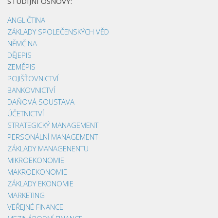
STUDIJNÍ OSNOVY:
ANGLIČTINA
ZÁKLADY SPOLEČENSKÝCH VĚD
NĚMČINA
DĚJEPIS
ZEMĚPIS
POJIŠŤOVNICTVÍ
BANKOVNICTVÍ
DAŇOVÁ SOUSTAVA
ÚČETNICTVÍ
STRATEGICKÝ MANAGEMENT
PERSONÁLNÍ MANAGEMENT
ZÁKLADY MANAGENENTU
MIKROEKONOMIE
MAKROEKONOMIE
ZÁKLADY EKONOMIE
MARKETING
VEŘEJNÉ FINANCE