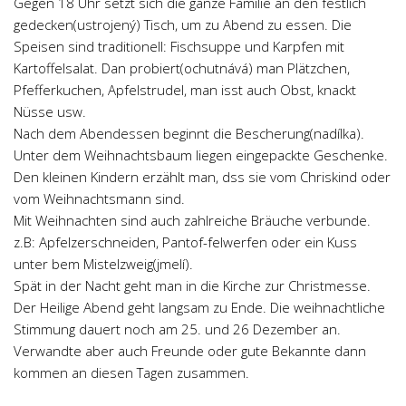
Gegen 18 Uhr setzt sich die ganze Familie an den festlich
gedecken(ustrojený) Tisch, um zu Abend zu essen. Die
Speisen sind traditionell: Fischsuppe und Karpfen mit
Kartoffelsalat. Dan probiert(ochutnává) man Plätzchen,
Pfefferkuchen, Apfelstrudel, man isst auch Obst, knackt
Nüsse usw.
Nach dem Abendessen beginnt die Bescherung(nadílka).
Unter dem Weihnachtsbaum liegen eingepackte Geschenke.
Den kleinen Kindern erzählt man, dss sie vom Chriskind oder
vom Weihnachtsmann sind.
Mit Weihnachten sind auch zahlreiche Bräuche verbunde.
z.B: Apfelzerschneiden, Pantof-felwerfen oder ein Kuss
unter bem Mistelzweig(jmelí).
Spät in der Nacht geht man in die Kirche zur Christmesse.
Der Heilige Abend geht langsam zu Ende. Die weihnachtliche
Stimmung dauert noch am 25. und 26 Dezember an.
Verwandte aber auch Freunde oder gute Bekannte dann
kommen an diesen Tagen zusammen.