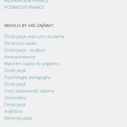
MEZINÁRODNÍ FINANCE
PODNIKOVÉ FINANCE
MOHLO BY VÁS ZAJÍMAT:
Český jazyk nejen pro studenty
Občanská nauka
Český jazyk - studium
Korespondence
Maturitní otázky do angličtiny
Český jazyk
Psychologie, pedagogika
Český jazyk
Vzory dokumentů zdarma
Slovenština
Český jazyk
Angličtina
Německý jazyk