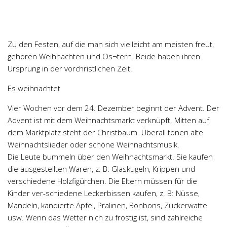
Chemie
Dějepis
Doprava a Logistika
Zu den Festen, auf die man sich vielleicht am meisten freut,
Ekologie
gehören Weihnachten und Os¬tern. Beide haben ihren
Ursprung in der vorchristlichen Zeit.
Ekonomie
Fyzika
Es weihnachtet
Informatika
Vier Wochen vor dem 24. Dezember beginnt der Advent. Der
Jazyky
Advent ist mit dem Weihnachtsmarkt verknüpft. Mitten auf
dem Marktplatz steht der Christbaum. Überall tönen alte
Management
Weihnachtslieder oder schöne Weihnachtsmusik.
Marketing
Die Leute bummeln über den Weihnachtsmarkt. Sie kaufen
die ausgestellten Waren, z. B: Glaskugeln, Krippen und
Němčina
verschiedene Holzfigürchen. Die Eltern müssen für die
Občanská nauka
Kinder ver-schiedene Leckerbissen kaufen, z. B: Nüsse,
Pedagogika
Mandeln, kandierte Äpfel, Pralinen, Bonbons, Zuckerwatte
usw. Wenn das Wetter nich zu frostig ist, sind zahlreiche
Právo