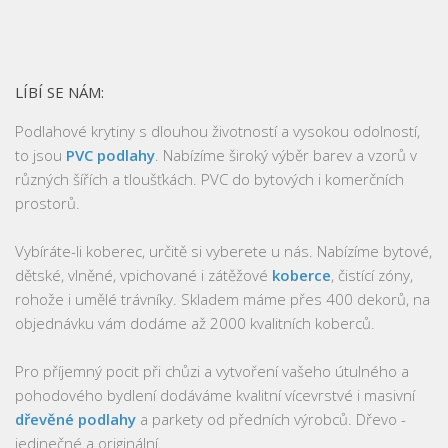
LÍBÍ SE NÁM:
Podlahové krytiny s dlouhou životností a vysokou odolností,
to jsou
PVC podlahy
. Nabízíme široký výběr barev a vzorů v
různých šířích a tloušťkách. PVC do bytových i komerčních
prostorů.
Vybíráte-li koberec, určitě si vyberete u nás. Nabízíme bytové,
dětské, vlněné, vpichované i zátěžové
koberce
, čistící zóny,
rohože i umělé trávníky. Skladem máme přes 400 dekorů, na
objednávku vám dodáme až 2000 kvalitních koberců.
Pro příjemný pocit při chůzi a vytvoření vašeho útulného a
pohodového bydlení dodáváme kvalitní vícevrstvé i masivní
dřevěné podlahy
a parkety od předních výrobců. Dřevo -
jedinečné a originální.