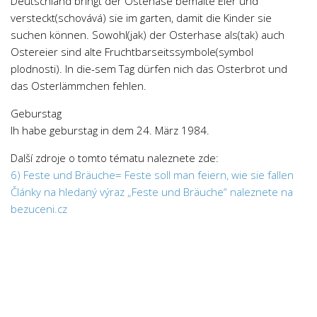
Deutschland bringt der Ostehase bemalte Eier und
versteckt(schovává) sie im garten, damit die Kinder sie
suchen können. Sowohl(jak) der Osterhase als(tak) auch
Ostereier sind alte Fruchtbarseitssymbole(symbol
plodnosti). In die-sem Tag dürfen nich das Osterbrot und
das Osterlämmchen fehlen.
Geburstag
Ih habe geburstag in dem 24. März 1984.
Další zdroje o tomto tématu naleznete zde:
6) Feste und Bräuche= Feste soll man feiern, wie sie fallen
Články na hledaný výraz „Feste und Bräuche“ naleznete na
bezuceni.cz