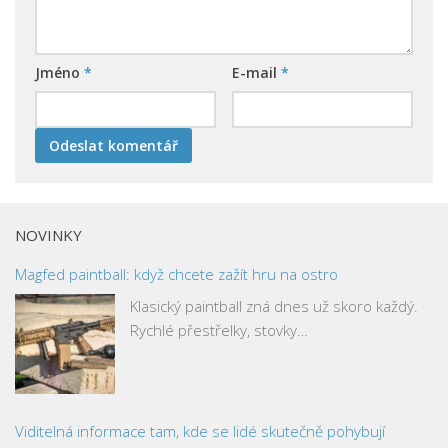
Jméno
*
E-mail
*
NOVINKY
Magfed paintball: když chcete zažít hru na ostro
Klasický paintball zná dnes už skoro každý.
Rychlé přestřelky, stovky…
Viditelná informace tam, kde se lidé skutečně pohybují